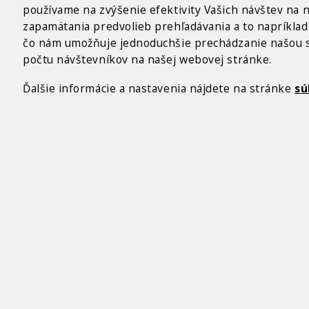
2011
používame na zvýšenie efektivity Vašich návštev na 
zapamätania predvolieb prehľadávania a to napríklad 
čo nám umožňuje jednoduchšie prechádzanie našou st
počtu návštevníkov na našej webovej stránke.
Ďalšie informácie a nastavenia nájdete na stránke
sú
ZOBRAZIŤ GALÉRIU
BERNSDORF ŽARNO
2010