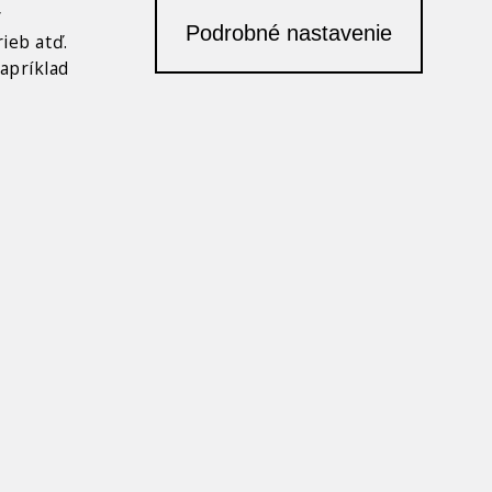
2011
y
Podrobné nastavenie
ieb atď.
apríklad
OBRAZIŤ GALÉRIU
BRW TT
2010