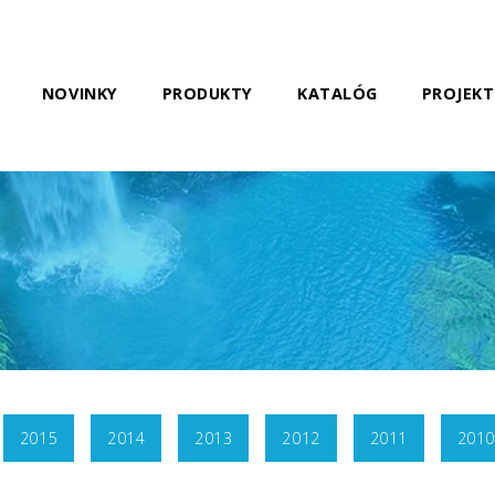
NOVINKY
PRODUKTY
KATALÓG
PROJEKT
2015
2014
2013
2012
2011
2010