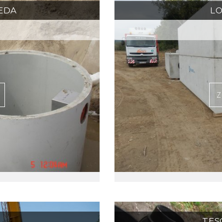
EDA
LO
Z
TES