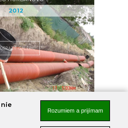
2012
OBRAZIŤ GALÉRIU
anie
Rozumiem a prijímam
KO BETON BA