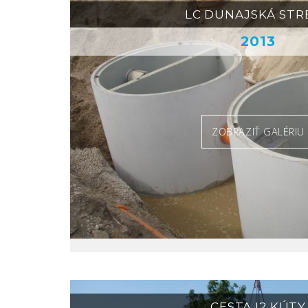
LC DUNAJSKÁ STR
2013
ZOBRAZIŤ GALÉRIU
CESTA I2 KÚTY